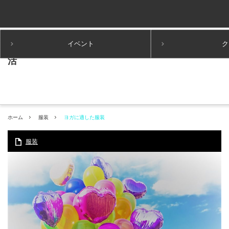
イベント
ク
ホーム
服装
ヨガに適した服装
服装