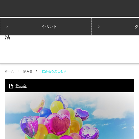
イベント
ク
ホーム
飲み会
飲み会を楽しむ☆
飲み会