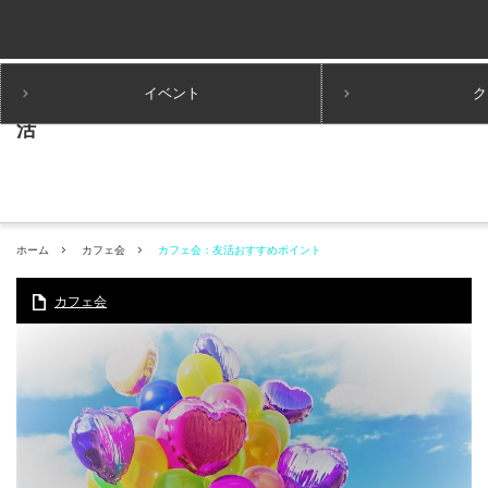
イベント
ク
ホーム
カフェ会
カフェ会：友活おすすめポイント
カフェ会