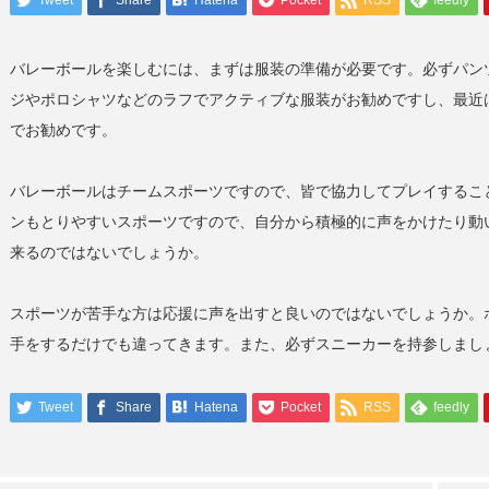
Tweet
Share
Hatena
Pocket
RSS
feedly
バレーボールを楽しむには、まずは服装の準備が必要です。必ずパン
ジやポロシャツなどのラフでアクティブな服装がお勧めですし、最近
でお勧めです。
バレーボールはチームスポーツですので、皆で協力してプレイするこ
ンもとりやすいスポーツですので、自分から積極的に声をかけたり動
来るのではないでしょうか。
スポーツが苦手な方は応援に声を出すと良いのではないでしょうか。
手をするだけでも違ってきます。また、必ずスニーカーを持参しまし
Tweet
Share
Hatena
Pocket
RSS
feedly