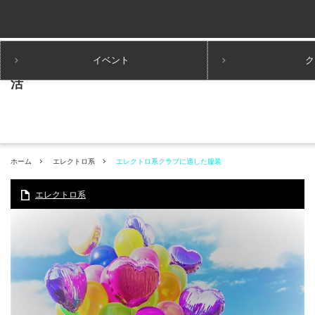
イベント
ク
ホーム
エレクトロ系
エレクトロ系クラブに適した服装
エレクトロ系